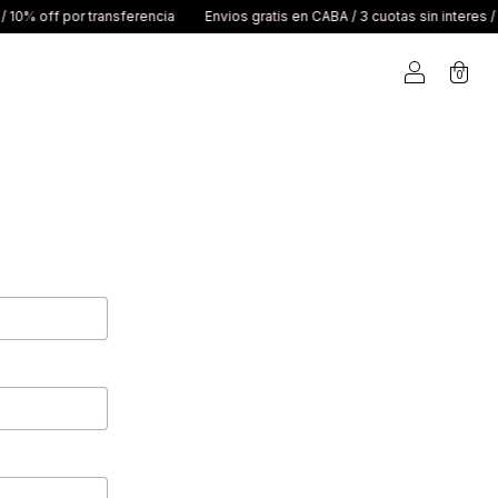
10% off por transferencia
Envios gratis en CABA / 3 cuotas sin interes / 10
0