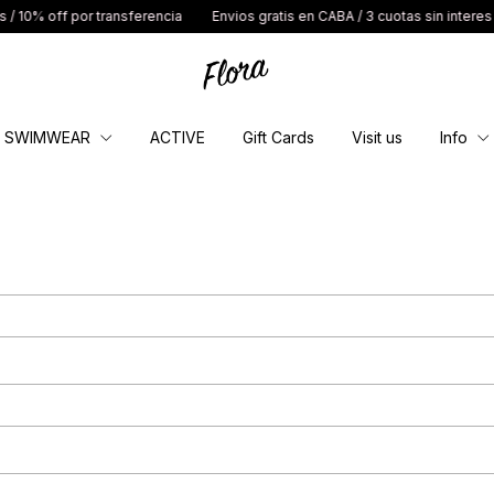
 10% off por transferencia
Envios gratis en CABA / 3 cuotas sin interes / 
SWIMWEAR
ACTIVE
Gift Cards
Visit us
Info