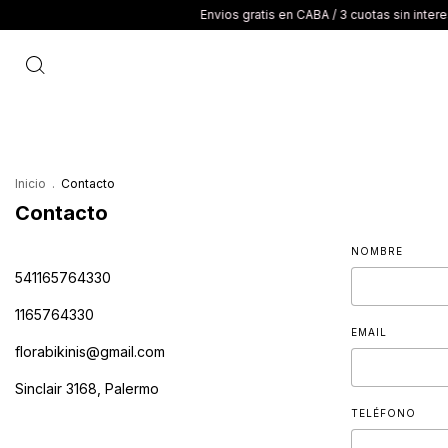
Envios gratis en CABA / 3 cuotas sin interes /
Inicio
.
Contacto
Contacto
NOMBRE
541165764330
1165764330
EMAIL
florabikinis@gmail.com
Sinclair 3168, Palermo
TELÉFONO