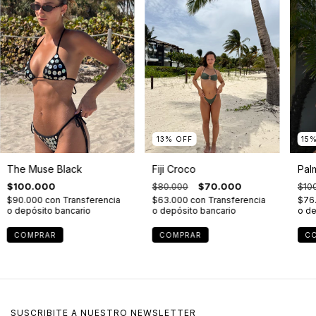
15
13
%
OFF
Pal
The Muse Black
Fiji Croco
$10
$100.000
$80.000
$70.000
$76
$90.000
con
Transferencia
$63.000
con
Transferencia
o de
o depósito bancario
o depósito bancario
C
COMPRAR
COMPRAR
SUSCRIBITE A NUESTRO NEWSLETTER